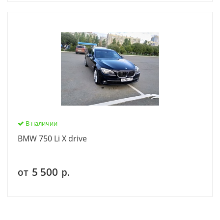
В наличии
BMW 750 Li X drive
5 500
от
р.