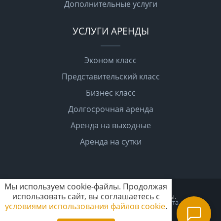
Дополнительные услуги
УСЛУГИ АРЕНДЫ
Эконом класс
Представительский класс
Бизнес класс
Долгосрочная аренда
Аренда на выходные
Аренда на сутки
Мы используем cookie-файлы. Продолжая
использовать сайт, вы соглашаетесь с
2026 © "Челпрокат". Все права защищены.
Политика конфиденциальности
Карта сайта
условиями использования файлов cookie
.