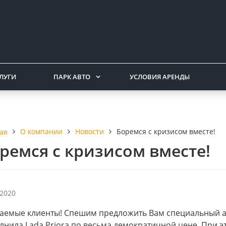
ЛУГИ
ПАРК АВТО
УСЛОВИЯ АРЕНДЫ
О компании
Новости
Боремся с кризисом вместе!
ая
ремся с кризисом вместе!
.2020
аемые клиенты! Спешим предложить Вам специальный а
лнила Lada Priora по весьма демократичной цене. При