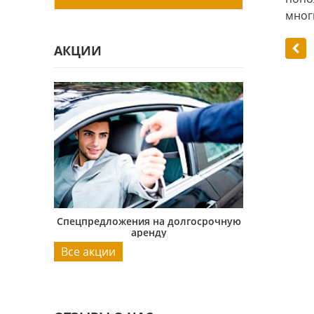
многи
АКЦИИ
госрочную
Спецпредложения на долгосрочную
Спецпредлож
аренду
Все акции