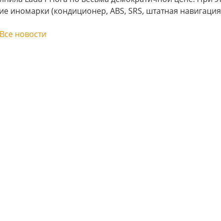
е иномарки (кондиционер, ABS, SRS, штатная навигация, 
Все новости
ения на долгосрочную
Спецпредложения на долгосрочную
аренду
аренду