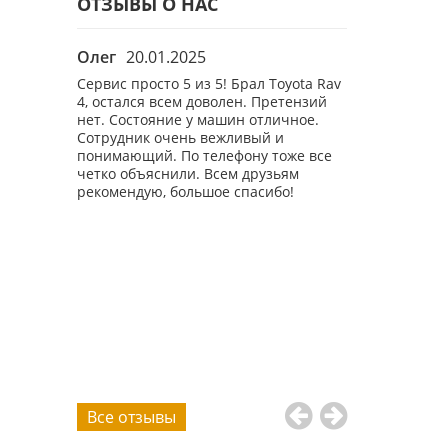
ОТЗЫВЫ О НАС
Олег
20.01.2025
Anton Kazak
панию уже
Сервис просто 5 из 5! Брал Toyota Rav
Брал в аренду
о как на
4, остался всем доволен. Претензий
для поездки в
к и на
нет. Состояние у машин отличное.
негабаритный 
, машину
Сотрудник очень вежливый и
машина в жел
стую,
понимающий. По телефону тоже все
диапазоне ока
четко объяснили. Всем друзьям
Также консуль
ганизацией
рекомендую, большое спасибо!
уточнил насче
ем
сидений, чтоб
Пунктуально п
аэропорт Челя
чистый. Проех
неделю, полн
автомобиль, н
оказалась изн
омывайки был
не пришлось д
дорога туда -
Все отзывы